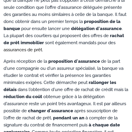
que la banque ne peut pas s'opposer à cette démarche à la
seule condition que l'offre d'assurance déléguée présente
des garanties au moins similaires à celle de la banque. Il faut
donc obtenir dans un premier temps la
proposition de la
banque
pour ensuite lancer une
délégation d'assurance
.
La plupart des courtiers qui proposent des offres de
rachat
de prêt immobilier
sont également mandats pour des
assurances de prêt
.
Après réception de la
proposition d'assurance
de la part
d'une compagnie ou d'un assureur spécialisé, la banque va
étudier le contrat et vérifier la présence les garanties
minimales exigées. Cette démarche peut
rallonger les
délais
dans l'obtention d'une offre de rachat de crédit mais la
réduction du coût
obtenue grâce à la délégation
d'assurance reste un point très avantageux. Il est par ailleurs
possible de
changer d'assurance
après souscription de
l'offre de rachat de prêt,
pendant un an
à compter de la
signature du contrat de financement puis
à chaque date
anniversaire
. Comme toute opération financière, il est