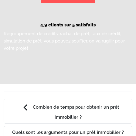
4,9 clients sur 5 satisfaits
Regroupement de crédits, rachat de prêt, taux de crédit,
simulation de prêt, vous pouvez souffler, on va rugiiiir pour
votre projet !
chevron_left
Combien de temps pour obtenir un prêt
immobilier ?
Quels sont les arguments pour un prêt immobilier ?