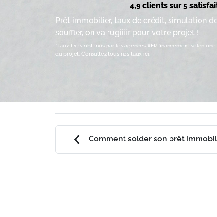
4,9 clients sur 5 satisfai
Prêt immobilier, taux de crédit, simulation d
souffler, on va rugiiiir pour votre projet !
*Taux fixes obtenus par les agences AFR financement selon une 
du projet.
Consultez tous nos taux ici.
chevron_left
Comment solder son prêt immobili