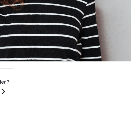
ier ?
evron_right