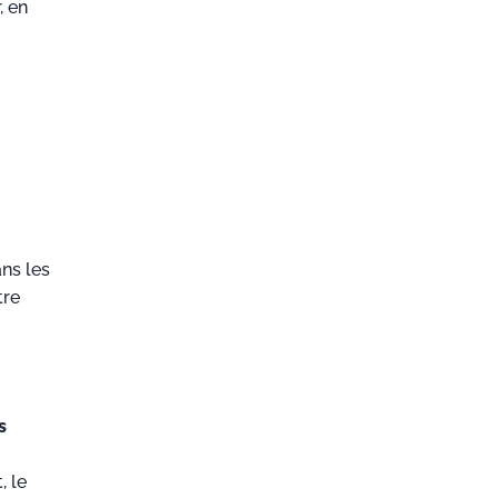
, en
ns les
tre
s
, le