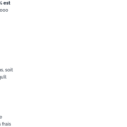
% est
 000
s, soit
u’il
e
 frais