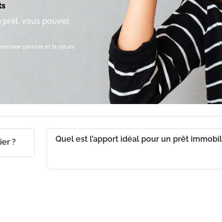
ts
e prêt, vous pouvez
certaine période et la nature
Quel est l’apport idéal pour un prêt immobil
er ?
ch