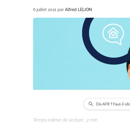
6 juillet 2021
par
Alfred LELION
Temps estimé de lecture :
2
min