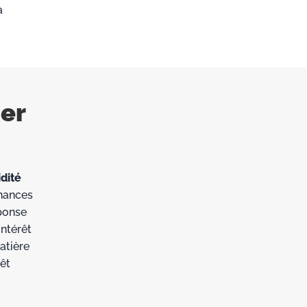
a
ier
idité
inances
éponse
intérêt
atière
êt