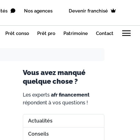
ités
Nos agences
Devenir franchisé
menu
Prêt conso
Prêt pro
Patrimoine
Contact
V
ous avez manqué
quelque chose ?
Les experts
afr financement
répondent à vos questions !
Actualités
Conseils