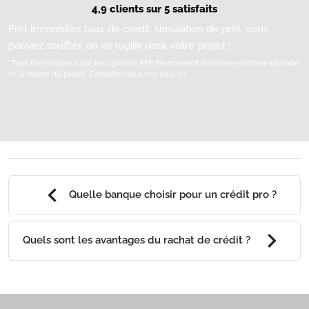
4,9 clients sur 5 satisfaits
Prêt immobilier, taux de crédit, simulation de prêt, vous
pouvez souffler, on va rugiiiir pour votre projet !
*Taux fixes obtenus par les agences AFR financement selon une certaine période
et la nature du projet.
Consultez tous nos taux ici.
chevron_left
Quelle banque choisir pour un crédit pro ?
chevron_right
Quels sont les avantages du rachat de crédit ?