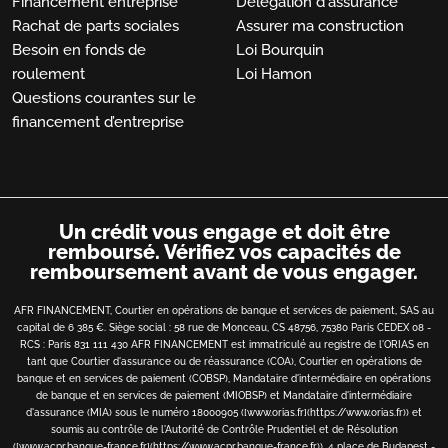
Financement entreprise
Délégation d'assurance
Rachat de parts sociales
Assurer ma construction
Besoin en fonds de
Loi Bourquin
roulement
Loi Hamon
Questions courantes sur le
financement d’entreprise
Un crédit vous engage et doit être
remboursé.
Vérifiez vos capacités de
remboursement avant de vous engager.
AFR FINANCEMENT, Courtier en opérations de banque et services de paiement, SAS au
capital de 6 385 €. Siège social : 58 rue de Monceau, CS 48756, 75380 Paris CEDEX 08 -
RCS : Paris 831 111 430 AFR FINANCEMENT est immatriculé au registre de l'ORIAS en
tant que Courtier d'assurance ou de réassurance (COA), Courtier en opérations de
banque et en services de paiement (COBSP), Mandataire d'intermédiaire en opérations
de banque et en services de paiement (MIOBSP) et Mandataire d'intermédiaire
d'assurance (MIA) sous le numéro 18000905 ([www.orias.fr](https://www.orias.fr)) et
soumis au contrôle de l'Autorité de Contrôle Prudentiel et de Résolution
([www.acpr.banque-france.fr](https://www.acpr.banque-france.fr)), 4 place de Budapest -