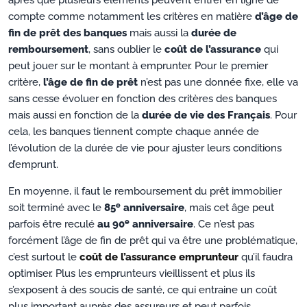
après que plusieurs éléments peuvent entrer en ligne de
compte comme notamment les critères en matière
d’âge de
fin de prêt des banques
mais aussi la
durée de
remboursement
, sans oublier le
coût de l’assurance
qui
peut jouer sur le montant à emprunter. Pour le premier
critère,
l’âge de fin de prêt
n’est pas une donnée fixe, elle va
sans cesse évoluer en fonction des critères des banques
mais aussi en fonction de la
durée de vie des Français
. Pour
cela, les banques tiennent compte chaque année de
l’évolution de la durée de vie pour ajuster leurs conditions
d’emprunt.
En moyenne, il faut le remboursement du prêt immobilier
e
soit terminé avec le
85
anniversaire
, mais cet âge peut
e
parfois être reculé
au 90
anniversaire
. Ce n’est pas
forcément l’âge de fin de prêt qui va être une problématique,
c’est surtout le
coût de l’assurance emprunteur
qu’il faudra
optimiser. Plus les emprunteurs vieillissent et plus ils
s’exposent à des soucis de santé, ce qui entraine un coût
plus important auprès des assureurs et peut parfois